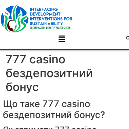
777 casino
бездепозитний
бонус
Що таке 777 casino
бездепозитний бонус?